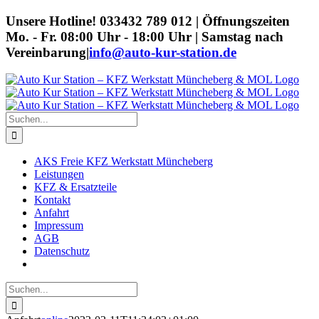
Zum
Unsere Hotline! 033432 789 012 | Öffnungszeiten
Inhalt
Mo. - Fr. 08:00 Uhr - 18:00 Uhr | Samstag nach
springen
Vereinbarung
|
info@auto-kur-station.de
Suche
nach:
AKS Freie KFZ Werkstatt Müncheberg
Leistungen
KFZ & Ersatzteile
Kontakt
Anfahrt
Impressum
AGB
Datenschutz
Suche
nach: